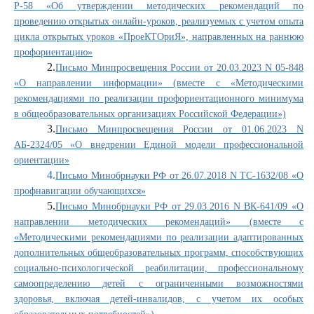
Р-58 «Об утверждении методических рекомендаций по
проведению открытых онлайн-уроков, реализуемых с учетом опыта
цикла открытых уроков «ПроеКТОриЯ», направленных на раннюю
профориентацию»
2.
Письмо Минпросвещения России от 20.03.2023 N 05-848
«О направлении информации» (вместе с «Методическими
рекомендациями по реализации профориентационного минимума
в общеобразовательных организациях Российской Федерации»)
3.
Письмо Минпросвещения России от 01.06.2023 N
АБ-2324/05 «О внедрении Единой модели профессиональной
ориентации»
4.
Письмо Минобрнауки РФ от 26.07.2018 N ТС-1632/08 «О
профнавигации обучающихся»
5.
Письмо Минобрнауки РФ от 29.03.2016 N ВК-641/09 «О
направлении методических рекомендаций» (вместе с
«Методическими рекомендациями по реализации адаптированных
дополнительных общеобразовательных программ, способствующих
социально-психологической реабилитации, профессиональному
самоопределению детей с ограниченными возможностями
здоровья, включая детей-инвалидов, с учетом их особых